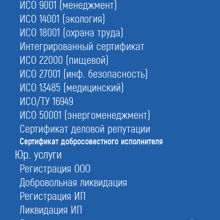
ИСО 9001 (менеджмент)
ИСО 14001 (экология)
Мы экономим Ваше время и решаем все вопросы,
ИСО 18001 (охрана труда)
потому что мы эксперты №1 по сертификации
Интегрированный сертификат
100%
ИСО 22000 (пищевой)
ИСО 27001 (инф. безопасность)
наших клиентов увеличивают свою прибыль за счет роста
ИСО 13485 (медицинский)
качества продукции и доверия заказчиков
ИСО/ТУ 16949
80%
ИСО 50001 (энергоменеджмент)
Сертификат деловой репутации
клиентов обращаются к нам повторно за другими услугами
Сертификат добросовестного исполнителя
Юр. услуги
Регистрация ООО
Добровольная ликвидация
Реестр Добросовестных исполнителей - один из способо
стандартизации бизнеса, который дает возможность
Регистрация ИП
выделить надежных и добросовестных партнеров,
Ликвидация ИП
обеспечить качество услуг и товаров на рынке и повысит