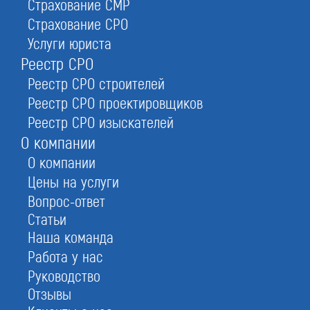
Страхование СМР
Страхование СРО
Услуги юриста
Реестр СРО
Реестр СРО строителей
Реестр СРО проектировщиков
Реестр СРО изыскателей
О компании
О компании
Цены на услуги
Вопрос-ответ
Согласно ст.31
ФЗ-44
государственные и
Статьи
муниципальные органы вправе устанавливать
Наша команда
дополнительные требования к кандидатам в
Работа у нас
процессе проведения торгов на отдельные группы
Руководство
товаров и услуг путем проведения двух этапных
Отзывы
тендеров, закрытых торгов и т.д. Заказчик имеет