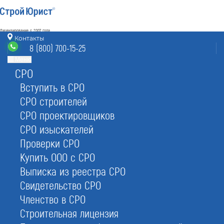
Лицензирование с 2007 года
4.93
Контакты
Наш рейтинг
8 (800) 700-15-25
из
80
отзывов
Меню
СРО
Электросталь
режим работы
sert@elektrostal.stroyurist.ru
Вступить в СРО
без выходных 7:00-20:00
СРО строителей
8 (800) 700-15-25
СРО проектировщиков
Электросталь, ул. Ялагина 17, офис 221
СРО изыскателей
Проверки СРО
Главная
Услуги
Сертификаты
Сертификат добросовестного исполнителя
Купить ООО с СРО
Выписка из реестра СРО
Свидетельство СРО
Членство в СРО
Сертификат добросовестного
Строительная лицензия
исполнителя в Электростали