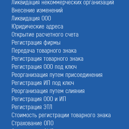
Ликвидация некоммерческих организаций
ответственность исполнителей государственных заказов.
Внесение изменений
Ликвидация ООО
Юридические адреса
Открытие расчетного счета
Регистрация фирмы
Передача товарного знака
Регистрация товарного знака
Регистрация ООО под ключ
Реорганизация путем присоединения
Регистрация ИП под ключ
Реорганизация путем слияния
Регистрация ООО и ИП
Что такое сертификат
Регистрация ЭТЛ
добросовестных исполнителей (РДИ)
Стоимость регистрации товарного знака
Страхование ОПО