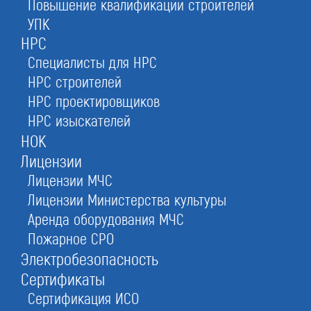
Повышение квалификации строителей
УПК
НРС
Оставьте заявку прямо сейчас
Специалисты для НРС
НРС строителей
НРС проектировщиков
Получить консультацию
НРС изыскателей
При отправке данной формы вы соглашаетесь с
политикой о предоставлении
НОК
персональных данных.
Лицензии
Лицензии МЧС
Лицензии Министерства культуры
Аренда оборудования МЧС
Пожарное СРО
Электробезопасность
Сертификаты
Сертификация ИСО