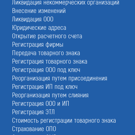
Ликвидация некоммерческих организаций
Внесение изменений
Допуск СРО
Ликвидация ООО
Вступить в СРО
Юридические адреса
Купить ООО с СРО
Открытие расчетного счета
Реестр СРО изыскателей
Регистрация фирмы
Передача товарного знака
Регистрация товарного знака
Регистрация ООО под ключ
Национальный реестр изыскателей
Реорганизация путем присоединения
Регистрация ИП под ключ
Реорганизация путем слияния
Регистрация ООО и ИП
Регистрация ЭТЛ
Стоимость регистрации товарного знака
Страхование ОПО