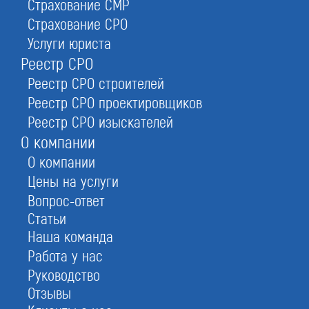
Страхование СМР
Страхование СРО
Услуги юриста
Реестр СРО
Реестр СРО строителей
Реестр СРО проектировщиков
Реестр СРО изыскателей
О компании
Инженерные изыскания — это изучение
О компании
территории под строительство: геологические,
Цены на услуги
экологические, геодезические,
Вопрос-ответ
метеорологические, геотехнические,
исследования грунтов. Подобный анализ —
Статьи
гарантия безопасности людей и объектов, в том
Наша команда
числе природных, расположенных вблизи
Работа у нас
предполагаемого строительства.
Руководство
Стандарты Градостроительного Кодекса
Отзывы
регламентируют — для ведения инженерно-