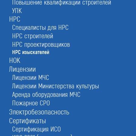
Повышение квалификации строителей
УПК
геодезиста, геолога, гидрометеоролога и
НРС
других квалифицированные специалисты
Специалисты для НРС
НРС строителей
НРС проектировщиков
бесплатно
7 000 руб.
НРС изыскателей
НОК
от 14 дней
Лицензии
Лицензии МЧС
Оставьте заявку прямо сейчас
Лицензии Министерства культуры
Аренда оборудования МЧС
Пожарное СРО
Получить консультацию
Электробезопасность
При отправке данной формы вы соглашаетесь с
политикой о предоставлении
Сертификаты
персональных данных.
Сертификация ИСО