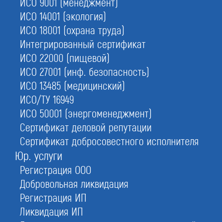
ИСО 9001 (менеджмент)
1.
Бесплатно
ИСО 14001 (экология)
проверим документы
ИСО 18001 (охрана труда)
3.
Подберем для вас
Интегрированный сертификат
своих инженеров
ИСО 22000 (пищевой)
ИСО 27001 (инф. безопасность)
2.
Ускоренно зарегистрируем
сотрудника в базу данных
ИСО 13485 (медицинский)
ИСО/ТУ 16949
4.
Проконтролируем сотрудников
ИСО 50001 (энергоменеджмент)
на отсутствие дублей
Сертификат деловой репутации
Сертификат добросовестного исполнителя
Юр. услуги
С этой услугой часто заказывают:
Регистрация ООО
Специалисты НРС
Добровольная ликвидация
НРС строителей
Регистрация ИП
НРС проектировщиков
Ликвидация ИП
СРО изыскателей