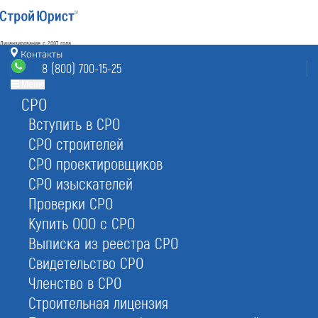
Лицензирование с 2007 года
4.93
Контакты
Наш рейтинг
8 (800) 700-15-25
из
80
отзывов
Меню
СРО
Электросталь
режим работы
nrs@elektrostal.stroyurist.ru
Вступить в СРО
без выходных 7:00-20:00
СРО строителей
8 (800) 700-15-25
СРО проектировщиков
Электросталь, ул. Ялагина 17, офис 221
СРО изыскателей
Проверки СРО
Главная
Услуги
НРС
НРС изыскателей
Купить ООО с СРО
Выписка из реестра СРО
Свидетельство СРО
Членство в СРО
НРС изыскателей — внести в
Строительная лицензия
реестр НОПРИЗ в Электростали