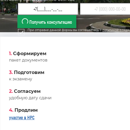
Получить консультацию
При отправке данной формы вы соглашаетесь с
политикой о пред
1.
Сформируем
пакет документов
3.
Подготовим
к экзамену
2.
Согласуем
удобную дату сдачи
4.
Продлим
участие в НРС