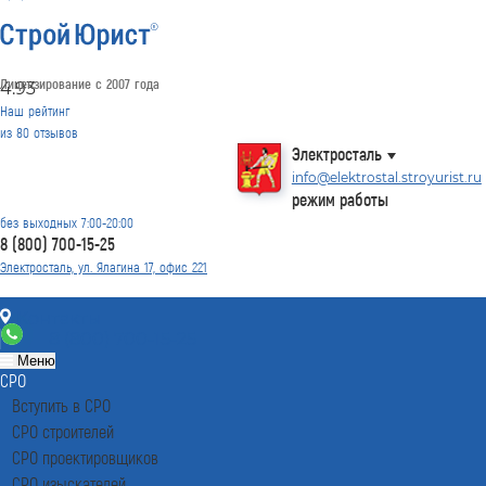
Лицензирование с 2007 года
4.93
Наш рейтинг
из
80
отзывов
Электросталь
info@elektrostal.stroyurist.ru
режим работы
без выходных 7:00-20:00
8 (800) 700-15-25
Электросталь, ул. Ялагина 17, офис 221
Контакты
8 (800) 700-15-25
Меню
СРО
Вступить в СРО
СРО строителей
СРО проектировщиков
СРО изыскателей