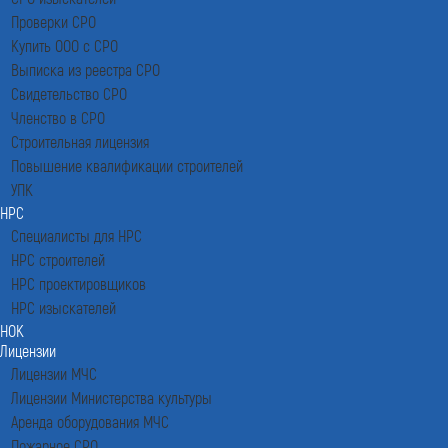
Проверки СРО
Купить ООО с СРО
Выписка из реестра СРО
Свидетельство СРО
Членство в СРО
Строительная лицензия
Повышение квалификации строителей
УПК
НРС
Специалисты для НРС
НРС строителей
НРС проектировщиков
НРС изыскателей
НОК
Лицензии
Лицензии МЧС
Лицензии Министерства культуры
Аренда оборудования МЧС
Пожарное СРО