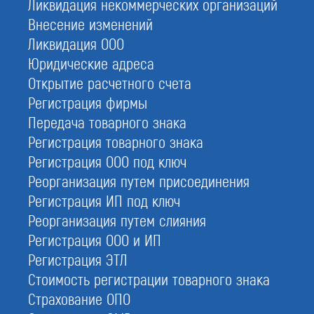
Ликвидация некоммерческих организаций
Внесение изменений
Заказать СРО на проектирование
Ликвидация ООО
При отправке данной формы вы соглашаетесь с
политикой о предоставлении
персональных данных.
Юридические адреса
Открытие расчетного счета
Регистрация фирмы
С этой услугой часто заказывают:
Передача товарного знака
Вступить в СРО
Регистрация товарного знака
СРО строителей
Регистрация ООО под ключ
СРО изыскателей
Реорганизация путем присоединения
НРС проектировщиков
Регистрация ИП под ключ
Реорганизация путем слияния
Независимая оценка квалификации
Регистрация ООО и ИП
Пожарная лицензия МЧС
Регистрация ЭТЛ
Стоимость регистрации товарного знака
Страхование ОПО