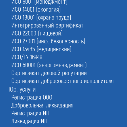
ИСО 9001 (менеджмент)
ИСО 14001 (экология)
ИСО 18001 (охрана труда)
Интегрированный сертификат
ИСО 22000 (пищевой)
1.
Взнос в комп. фонд
ИСО 27001 (инф. безопасность)
- от 50 тыс. руб.
ИСО 13485 (медицинский)
3.
Получение документов
ИСО/ТУ 16949
за 1 день под ключ
ИСО 50001 (энергоменеджмент)
Сертификат деловой репутации
2.
Специалисты для НОПРИЗ
- подберем / оформим ваших
Сертификат добросовестного исполнителя
Юр. услуги
4.
Оформить СРО срочно
Регистрация ООО
- проверим ассоциацию по 16 критериям
Добровольная ликвидация
Регистрация ИП
Оставьте заявку прямо сейчас
Ликвидация ИП