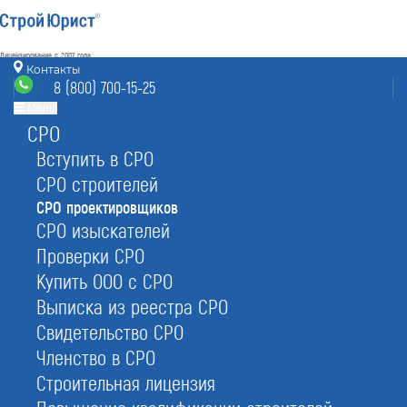
Лицензирование с 2007 года
4.93
Контакты
Наш рейтинг
8 (800) 700-15-25
из
80
отзывов
Меню
СРО
Электросталь
режим работы
sro@elektrostal.stroyurist.ru
Вступить в СРО
без выходных 7:00-20:00
СРО строителей
8 (800) 700-15-25
СРО проектировщиков
Электросталь, ул. Ялагина 17, офис 221
СРО изыскателей
Проверки СРО
Главная
Услуги
СРО
СРО проектировщиков
Купить ООО с СРО
Выписка из реестра СРО
Свидетельство СРО
Членство в СРО
Вступление в СРО на
Строительная лицензия
проектирование в Электростали