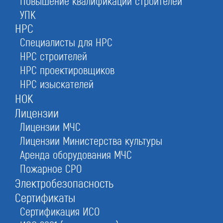
Повышение квалификации строителей
УПК
Вступление в СРО проектировщиков:
НРС
подготовка документов, подбор специалистов
Специалисты для НРС
НОПРИЗ и сопровождение проверки.
НРС строителей
Работаем с надежными СРО по всей РФ.
НРС проектировщиков
НРС изыскателей
НОК
от 55 000 руб.
75 000 руб.
Лицензии
оформление за 1 день
Лицензии МЧС
Лицензии Министерства культуры
Аренда оборудования МЧС
Пожарное СРО
Электробезопасность
Сертификаты
Сертификация ИСО