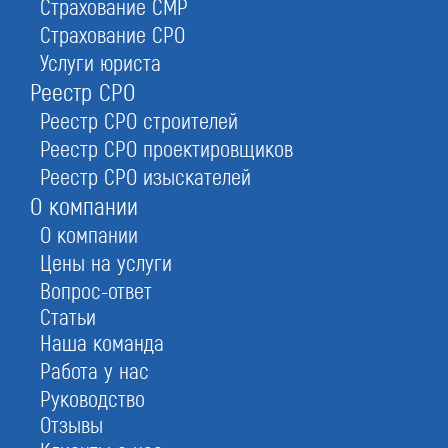
Страхование СМР
Кому нужно получить допуск СРО на
Страхование СРО
проектирование
Услуги юриста
Реестр СРО
Реестр СРО строителей
СРО на проектные работы необходимо:
Реестр СРО проектировщиков
ИП или юрлицу в сфере архитектуры или
проектной деятельности, заключившему
Реестр СРО изыскателей
соглашения на разработку документации с
О компании
застройщиками, региональными операторами,
О компании
техзаказчиками или лицами, эксплуатирующими
Цены на услуги
объект.
Вопрос-ответ
Застройщику, если он сам готовит документацию
Статьи
на проект.
Наша команда
Работа у нас
Руководство
С марта 2026 г получение разрешения
Отзывы
выполнять разработку проектной и рабочей