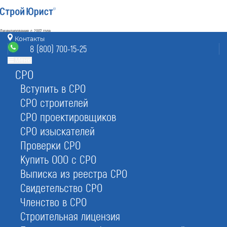
Лицензирование с 2007 года
4.93
Контакты
Наш рейтинг
8 (800) 700-15-25
из
80
отзывов
Меню
СРО
Электросталь
режим работы
sert@elektrostal.stroyurist.ru
Вступить в СРО
без выходных 7:00-20:00
СРО строителей
8 (800) 700-15-25
СРО проектировщиков
Электросталь, ул. Ялагина 17, офис 221
СРО изыскателей
Проверки СРО
Главная
Услуги
Сертификаты
ИСО 22000 (пищевой)
Купить ООО с СРО
Выписка из реестра СРО
Свидетельство СРО
Членство в СРО
Сертификат ISO 22000
Строительная лицензия
в Электростали за 1 день