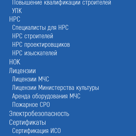
Повышение квалификации строителей
УПК
Получить сертификат ISO 22000 от 17 000
НРС
рублей без посредников
Специалисты для НРС
НРС строителей
НРС проектировщиков
Оставьте заявку прямо сейчас
НРС изыскателей
НОК
Лицензии
Получить консультацию
Лицензии МЧС
При отправке данной формы вы соглашаетесь с
политикой о предоставлении
Лицензии Министерства культуры
персональных данных.
Аренда оборудования МЧС
Пожарное СРО
1.
Разрешение на использование
Электробезопасность
знака соответствия ISO в рекламных материалах
Сертификаты
3.
Материалы для внедрения
Сертификация ИСО
системы на электронном носителе