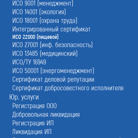
ИСО 9001 (менеджмент)
2.
Приложение с видами деятельности
ИСО 14001 (экология)
с указанием товаров и услуг
ИСО 18001 (охрана труда)
Интегрированный сертификат
4.
Удостоверение 3 аудиторов
на Ваших сотрудников
ИСО 22000 (пищевой)
ИСО 27001 (инф. безопасность)
ИСО 13485 (медицинский)
ИСО/ТУ 16949
С этой услугой часто заказывают:
ИСО 50001 (энергоменеджмент)
ISO 9001
Сертификат деловой репутации
ISO 14001
Сертификат добросовестного исполнителя
ISO 13485
Юр. услуги
ISO 18001
Регистрация ООО
Добровольная ликвидация
Интегрированная ISO
Регистрация ИП
Ликвидация ИП