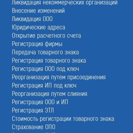
Ликвидация некоммерческих организаций
Внесение изменений
Ликвидация ООО
Юридические адреса
Открытие расчетного счета
Регистрация фирмы
Передача товарного знака
Регистрация товарного знака
Регистрация ООО под ключ
Реорганизация путем присоединения
Мы экономим Ваше время и решаем все вопросы,
потому что мы эксперты №1 по сертификации
Регистрация ИП под ключ
100%
Реорганизация путем слияния
Регистрация ООО и ИП
Регистрация ЭТЛ
наших клиентов увеличивают свою прибыль за счет роста
качества продукции и доверия заказчиков
Стоимость регистрации товарного знака
80%
Страхование ОПО