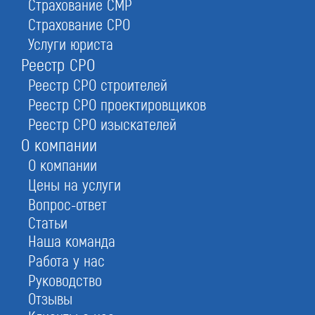
Страхование СМР
клиентов обращаются к нам повторно за другими услугами
Страхование СРО
Услуги юриста
Гарантии
Реестр СРО
Наш cертификационный центр внесен в единый
Реестр СРО строителей
реестр Росстандарта.
Реестр СРО проектировщиков
Надёжность
Реестр СРО изыскателей
О компании
Получив сертификат ИСО 22000, вы пройдёте
О компании
любые проверки.
Цены на услуги
Комплексная методика
Вопрос-ответ
Разработка системы менеджмента безопасности с
Статьи
выездом специалиста..
Наша команда
Высокий уровень и опыт
Работа у нас
Руководство
С 2007 года успешно выполнили работы для 2500
Отзывы
заказчиков.