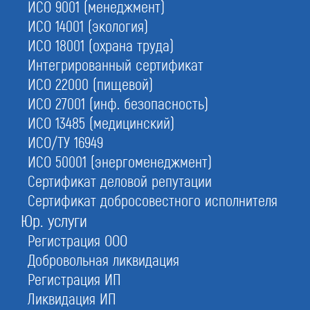
ИСО 9001 (менеджмент)
специалист
контакт-центра
ИСО 14001 (экология)
+7 905 18 12 777
ИСО 18001 (охрана труда)
Интегрированный сертификат
ИСО 22000 (пищевой)
ИСО 27001 (инф. безопасность)
ИСО 13485 (медицинский)
ИСО/ТУ 16949
Возникли вопросы или Вы решили
ИСО 50001 (энергоменеджмент)
сделать заказ? - Позвоните нашим
Сертификат деловой репутации
коллегам напрямую, либо напишите
Сертификат добросовестного исполнителя
им в WhatsApp или Telegram.
Юр. услуги
Регистрация ООО
Добровольная ликвидация
Скачать прайс-лист
Регистрация ИП
Ликвидация ИП