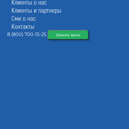
Клиенты о нас
Членский взнос
3 000 - 
Клиенты и партнеры
Сми о нас
Контакты
8 (800) 700-15-25
Наши услуги:
Закажите звонок
Консультация
беспла