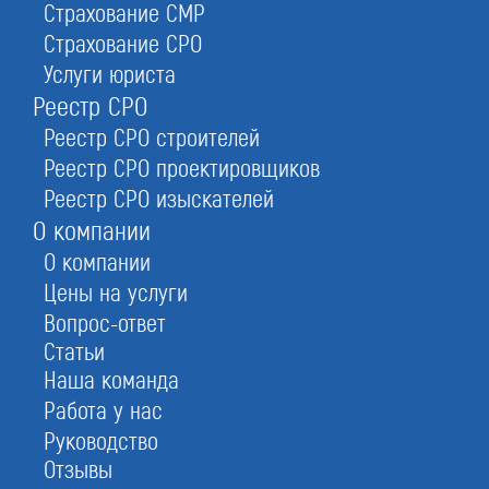
Страхование СМР
Платежи в СРО:
Страхование СРО
Услуги юриста
Реестр СРО
100 000
Реестр СРО строителей
Реестр СРО проектировщиков
Реестр СРО изыскателей
Взнос в компенсационный фонд
О компании
О компании
50 000 
Цены на услуги
Вопрос-ответ
Статьи
Наша команда
Вступительный взнос
0 ₽ - 20
Работа у нас
Руководство
Страховка
0 ₽ - 5 
Отзывы