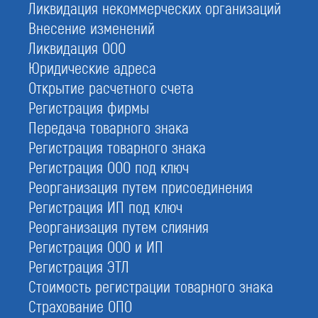
Ликвидация некоммерческих организаций
Внесение изменений
Ликвидация ООО
Юридические адреса
Ирина
Открытие расчетного счета
Якина
Регистрация фирмы
эксперт
с опытом 7 лет
Передача товарного знака
+7 965 65 83 222
Регистрация товарного знака
Регистрация ООО под ключ
Реорганизация путем присоединения
Регистрация ИП под ключ
Реорганизация путем слияния
Регистрация ООО и ИП
СРО
Регистрация ЭТЛ
Услуги
Стоимо
Стоимость регистрации товарного знака
Страхование ОПО