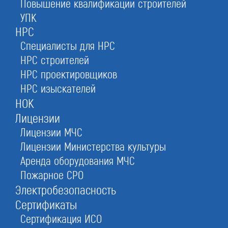
Повышение квалификации строителей
УПК
Мы рады, что Вы выбрали нашу компанию!
НРС
Специалисты для НРС
НРС строителей
НРС проектировщиков
Заказать услугу
НРС изыскателей
При отправке данной формы вы соглашаетесь с
политикой о предоставлении
НОК
персональных данных.
Лицензии
Лицензии МЧС
Лицензии Министерства культуры
Аренда оборудования МЧС
Пожарное СРО
Электробезопасность
Сертификаты
Ирина
Сертификация ИСО
Емельянова