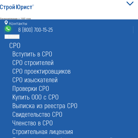
Лицензирование с 2007 года
4.93
Контакты
Наш рейтинг
8 (800) 700-15-25
из
80
отзывов
Меню
СРО
Электросталь
режим работы
info@elektrostal.stroyurist.ru
Вступить в СРО
без выходных 7:00-20:00
СРО строителей
8 (800) 700-15-25
СРО проектировщиков
Электросталь, ул. Ялагина 17, офис 221
СРО изыскателей
Проверки СРО
Главная
О компании
Цены на услуги
Купить ООО с СРО
Выписка из реестра СРО
Свидетельство СРО
Членство в СРО
Цены на наши услуги в
Строительная лицензия
Электростали