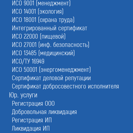
2.
Ликвидируем
ИСО 9001 (менеджмент)
с гарантией исключения из ЕГРЮЛ
ИСО 14001 (экология)
ИСО 18001 (охрана труда)
4.
Гарантируем
Интегрированный сертификат
конфиденциальность
ИСО 22000 (пищевой)
ИСО 27001 (инф. безопасность)
ИСО 13485 (медицинский)
С этой услугой часто заказывают:
ИСО/ТУ 16949
Ликвидация ИП
ИСО 50001 (энергоменеджмент)
Ликвидация НКО
Сертификат деловой репутации
Добровольная ликвидация
Сертификат добросовестного исполнителя
Реорганизация путем слияния
Юр. услуги
Регистрация ООО
Реорганизация путем присоединения
Добровольная ликвидация
Регистрация ИП
Ликвидация ИП