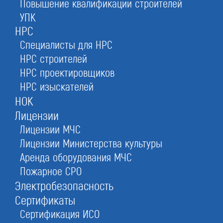
Повышение квалификации строителей
УПК
Ликвидировать фирму за 3 месяца
НРС
Специалисты для НРС
НРС строителей
Оставьте заявку прямо сейчас
НРС проектировщиков
НРС изыскателей
НОК
Бесплатная консультация
Лицензии
При отправке данной формы вы соглашаетесь с
политикой о предоставлении
Лицензии МЧС
персональных данных.
Лицензии Министерства культуры
Аренда оборудования МЧС
1.
Подберем
Пожарное СРО
индивидуальную схему ликвидации
Электробезопасность
3.
Снимем с учета
Сертификаты
в ИФНС и внебюджетных фондах
Сертификация ИСО