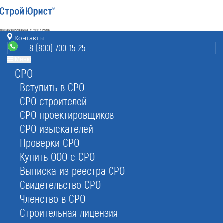
Лицензирование с 2007 года
4.93
Контакты
Наш рейтинг
8 (800) 700-15-25
из
80
отзывов
Меню
СРО
Электросталь
режим работы
info@elektrostal.stroyurist.ru
Вступить в СРО
без выходных 7:00-20:00
СРО строителей
8 (800) 700-15-25
СРО проектировщиков
Электросталь, ул. Ялагина 17, офис 221
СРО изыскателей
Проверки СРО
Главная
Услуги
Юр. услуги
Ликвидация ООО
Купить ООО с СРО
Выписка из реестра СРО
Свидетельство СРО
Членство в СРО
Ликвидация ООО
Строительная лицензия
в Электростали