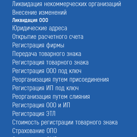
Ликвидация некоммерческих организаций
Внесение изменений
Ликвидация ООО
Юридические адреса
Открытие расчетного счета
Регистрация фирмы
Передача товарного знака
Регистрация товарного знака
Регистрация ООО под ключ
Реорганизация путем присоединения
Регистрация ИП под ключ
Реорганизация путем слияния
Закрыть ООО в налоговой
Регистрация ООО и ИП
Регистрация ЭТЛ
Ликвидация юридического лица предполагает
Стоимость регистрации товарного знака
прекращение субъектом любой деятельности, а
Страхование ОПО
также погашение всех его прав и обязанностей
без их передачи кому-либо. Документально это