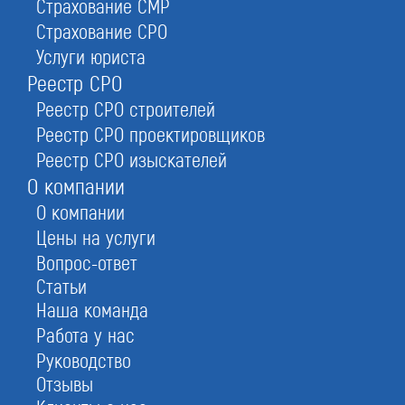
Страхование СМР
действие выражается в исключении
Страхование СРО
организации из Единого государственного
Услуги юриста
реестра юридических лиц (ЕГРЮЛ).
Реестр СРО
Реестр СРО строителей
Реестр СРО проектировщиков
Реестр СРО изыскателей
О компании
Способы ликвидации ООО в
О компании
Электростали
Цены на услуги
Вопрос-ответ
Статьи
Добровольная ликвидация (по решению
Наша команда
учредителей юридического лица);
Работа у нас
Руководство
Принудительная ликвидация (по решению суда);
Отзывы
Ликвидация путем присоединения.