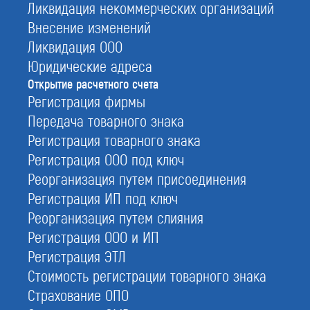
Ликвидация некоммерческих организаций
Внесение изменений
Ликвидация ООО
Юридические адреса
Открытие расчетного счета
Регистрация фирмы
Передача товарного знака
Регистрация товарного знака
Регистрация ООО под ключ
Реорганизация путем присоединения
Регистрация ИП под ключ
Открыть счёт в банке
Реорганизация путем слияния
Регистрация ООО и ИП
Каждая организация для работы и
взаиморасчетов с партнерами должна иметь
Регистрация ЭТЛ
расчетный счет (Р/С) в банке. Для
Стоимость регистрации товарного знака
индивидуальных предпринимателей это носит
Страхование ОПО
рекомендательный характер, а для Обществ и