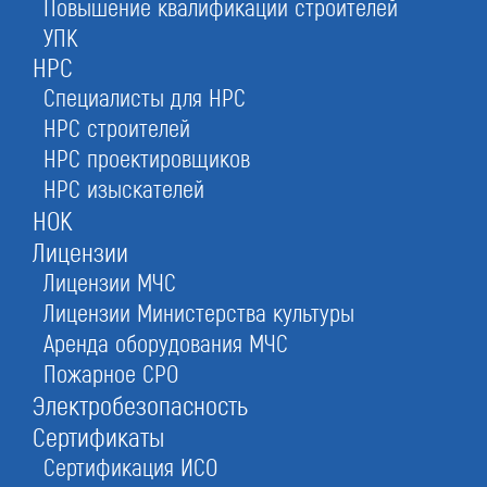
Повышение квалификации строителей
УПК
В надежном банке в день обращения
НРС
Специалисты для НРС
НРС строителей
Оставьте заявку прямо сейчас
НРС проектировщиков
НРС изыскателей
НОК
Бесплатная консультация
Лицензии
При отправке данной формы вы соглашаетесь с
политикой о предоставлении
Лицензии МЧС
персональных данных.
Лицензии Министерства культуры
Аренда оборудования МЧС
1.
Надежные банки
Пожарное СРО
проверим по рейтингам
Электробезопасность
3.
Недорогое обслуживание
Сертификаты
расскажем о тарифах
Сертификация ИСО