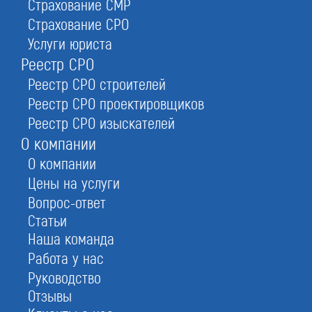
Страхование СМР
иных организационных форм юридических лиц
Страхование СРО
— обязательное условие. Выбор банка требует
Услуги юриста
особого внимания и осознанного выбора в
связи с тем, что огромное количество
Реестр СРО
предложений на рынке, но при этом разное
Реестр СРО строителей
качество обслуживания клиентов.
Реестр СРО проектировщиков
Мы предоставим информацию по
Реестр СРО изыскателей
интересующим банкам и поможем сделать
О компании
правильный выбор.
О компании
Цены на услуги
Вопрос-ответ
Статьи
Наша команда
Открытие счета для ООО:
Работа у нас
особенности процедуры
Руководство
и выбора обслуживающего банка
Отзывы