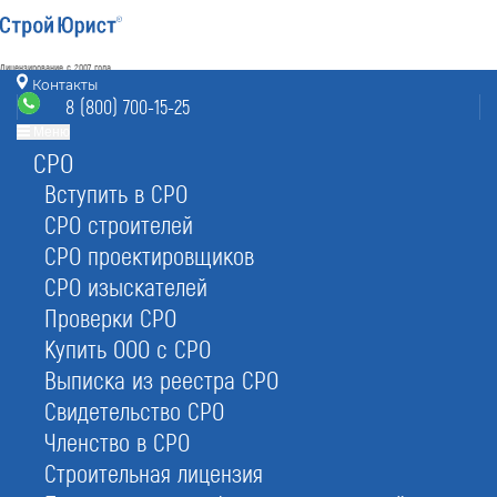
Лицензирование с 2007 года
4.93
Контакты
Наш рейтинг
8 (800) 700-15-25
из
80
отзывов
Меню
СРО
Электросталь
режим работы
info@elektrostal.stroyurist.ru
Вступить в СРО
без выходных 7:00-20:00
СРО строителей
8 (800) 700-15-25
СРО проектировщиков
Электросталь, ул. Ялагина 17, офис 221
СРО изыскателей
Проверки СРО
Главная
Услуги
Юр. услуги
Открытие расчетного счета
Купить ООО с СРО
Выписка из реестра СРО
Свидетельство СРО
Членство в СРО
Открытие расчетного счета
Строительная лицензия
в Электростали