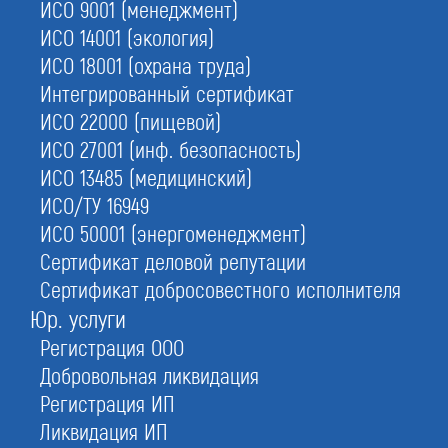
2.
Пакет документов
ИСО 9001 (менеджмент)
подготовим под ключ
ИСО 14001 (экология)
ИСО 18001 (охрана труда)
4.
Удобные сервисы
Интегрированный сертификат
клиент-банк, кредиты и прочее
ИСО 22000 (пищевой)
ИСО 27001 (инф. безопасность)
ИСО 13485 (медицинский)
С этой услугой часто заказывают:
ИСО/ТУ 16949
Регистрация ООО
ИСО 50001 (энергоменеджмент)
Регистрация ИП
Сертификат деловой репутации
Внесение изменений
Сертификат добросовестного исполнителя
Юридические адреса
Юр. услуги
Регистрация ООО
Добровольная ликвидация
Регистрация ИП
Ликвидация ИП