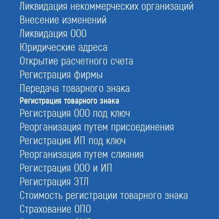
Ликвидация некоммерческих организаций
Внесение изменений
Ликвидация ООО
Юридические адреса
Открытие расчетного счета
Регистрация фирмы
Передача товарного знака
Регистрация товарного знака
Регистрация ООО под ключ
Реорганизация путем присоединения
Регистрация ИП под ключ
Права на товарный знак
Реорганизация путем слияния
Товарный знак — средство индивидуализации
Регистрация ООО и ИП
товаров и услуг компаний. Получить
Регистрация ЭТЛ
исключительные права на Ваше средство
Стоимость регистрации товарного знака
индивидуализации можно, зарегистрировав его.
Страхование ОПО
Официальная регистрация осуществляется