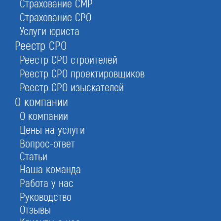
Страхование СМР
Федеральным институтом промышленной
Страхование СРО
собственности (ФИПС)
Услуги юриста
Реестр СРО
Реестр СРО строителей
Реестр СРО проектировщиков
Реестр СРО изыскателей
Стоимость регистрации товарного
О компании
знака
О компании
Цены на услуги
Услуга
Вопрос-ответ
Статьи
Эконом
Наша команда
Работа у нас
Стандарт
Руководство
Отзывы
Бизнес