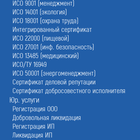
ИСО 9001 (менеджмент)
ИСО 14001 (экология)
4.
Домен сайта
будет закреплен за Вами на 10 лет
ИСО 18001 (охрана труда)
Интегрированный сертификат
ИСО 22000 (пищевой)
ИСО 27001 (инф. безопасность)
С этой услугой часто заказывают:
Страхование ОПО
ИСО 13485 (медицинский)
ИСО/ТУ 16949
Страхование СМР
ИСО 50001 (энергоменеджмент)
Страхование СРО
Сертификат деловой репутации
Передача товарного знака
Сертификат добросовестного исполнителя
Услуги юриста
Юр. услуги
Регистрация ООО
Добровольная ликвидация
Регистрация ИП
Ликвидация ИП