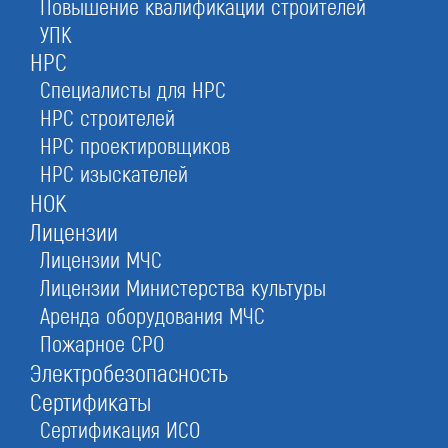
Повышение квалификации строителей
УПК
НРС
Оставьте заявку прямо сейчас
Специалисты для НРС
НРС строителей
НРС проектировщиков
Зарегистрировать товарный знак
НРС изыскателей
При отправке данной формы вы соглашаетесь с
политикой о предоставлении
НОК
персональных данных.
Лицензии
Лицензии МЧС
1.
Защитим бренд
Лицензии Министерства культуры
логотип, научную разработку, промышленный
образец или учебную программу
Аренда оборудования МЧС
Пожарное СРО
3.
Повысим доверие к Вашей компании
Электробезопасность
+ возможность продажи франшизы
Сертификаты
2.
Сэкономим 30% на госпошлине
Сертификация ИСО
электронный документооборот с РосПатентом