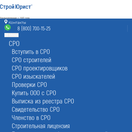
Лицензирование с 2007 года
4.93
Контакты
Наш рейтинг
8 (800) 700-15-25
из
80
отзывов
Меню
СРО
Электросталь
режим работы
info@elektrostal.stroyurist.ru
Вступить в СРО
без выходных 7:00-20:00
СРО строителей
8 (800) 700-15-25
СРО проектировщиков
Электросталь, ул. Ялагина 17, офис 221
СРО изыскателей
Проверки СРО
Главная
Услуги
Юр. услуги
Регистрация товарного знака
Купить ООО с СРО
Выписка из реестра СРО
Свидетельство СРО
Членство в СРО
Регистрация товарного знака
Строительная лицензия
в Электростали