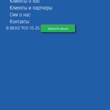
Клиенты о нас
Консультация по регистрации товарного знака
Клиенты и партнеры
Сми о нас
0
Контакты
0
8 (800) 700-15-25
Закажите звонок
0
Предварительная проверка по базам ФИПС
0
0
0
Индивидуальный подбор МКТУ
-